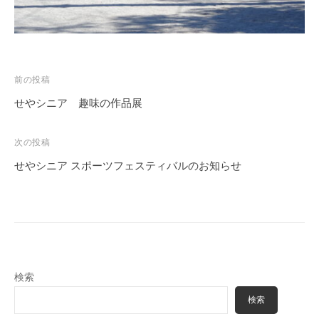
投
前の投稿
稿
せやシニア 趣味の作品展
ナ
ビ
次の投稿
ゲ
せやシニア スポーツフェスティバルのお知らせ
ー
シ
ョ
ン
検索
検索