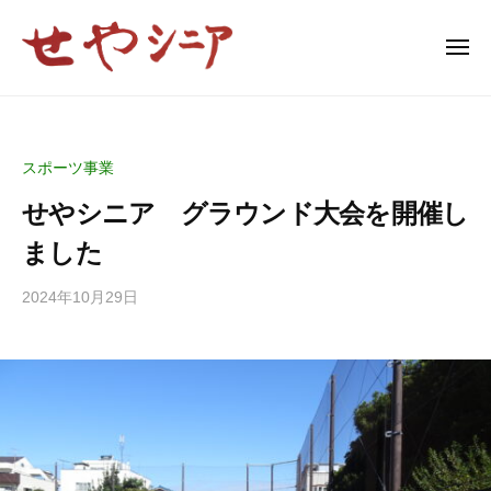
瀬
ー
コ
谷
ン
区
メ
ニ
テ
シ
ュ
瀬
ー
ン
ニ
谷
ア
ツ
区
ク
へ
スポーツ事業
シ
ラ
ス
せやシニア グラウンド大会を開催し
ブ
ニ
キ
連
ア
ました
ッ
合
ク
プ
会
2024年10月29日
ラ
ブ
連
合
会